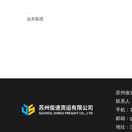
远东集团
苏州俊
联系人
手机：13
邮箱：go
地址：