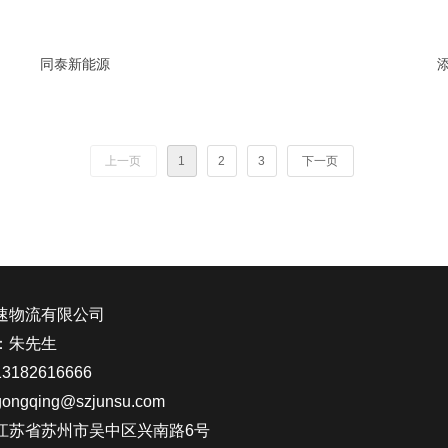
同泰新能源
上一页
1
2
3
下一页
速物流有限公司
：朱先生
182616666
ngqing@szjunsu.com
江苏省苏州市吴中区兴南路6号